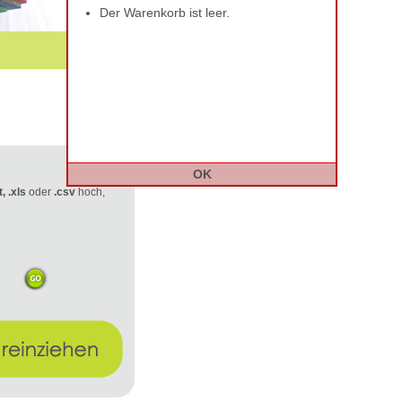
Der Warenkorb ist leer.
OK
t, .xls
oder
.csv
hoch,