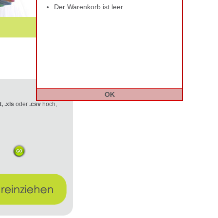
Der Warenkorb ist leer.
OK
t, .xls
oder
.csv
hoch,