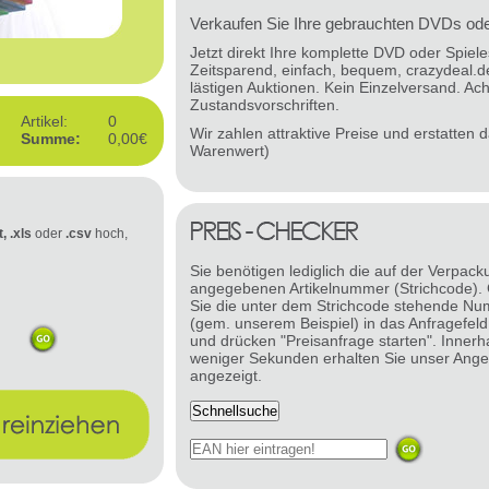
Verkaufen Sie Ihre gebrauchten DVDs oder
Jetzt direkt Ihre komplette DVD oder Spie
Zeitsparend, einfach, bequem, crazydeal.d
lästigen Auktionen. Kein Einzelversand. Ach
Zustandsvorschriften.
Artikel:
0
Wir zahlen attraktive Preise und erstatten
Summe:
0,00€
Warenwert)
t, .xls
oder
.csv
hoch,
Sie benötigen lediglich die auf der Verpack
angegebenen Artikelnummer (Strichcode).
Sie die unter dem Strichcode stehende N
(gem. unserem Beispiel) in das Anfragefeld
und drücken "Preisanfrage starten". Innerh
weniger Sekunden erhalten Sie unser Ange
angezeigt.