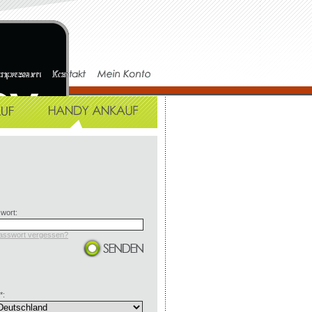
wort:
asswort vergessen?
*: