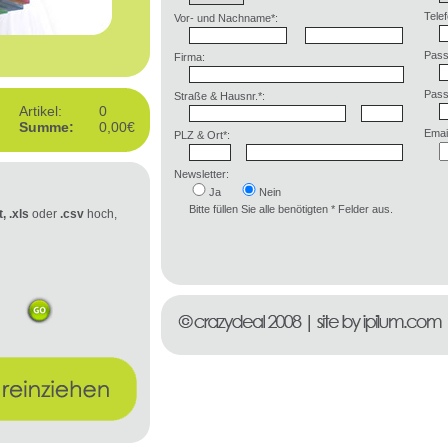
Telef
Vor- und Nachname*:
Pass
Firma:
Pass
Straße & Hausnr.*:
Artikel:
0
Summe:
0,00€
Email
PLZ & Ort*:
Newsletter:
Ja
Nein
Bitte füllen Sie alle benötigten * Felder aus.
t, .xls
oder
.csv
hoch,