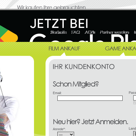
Pass
Email:
P
Land
Anrede*: