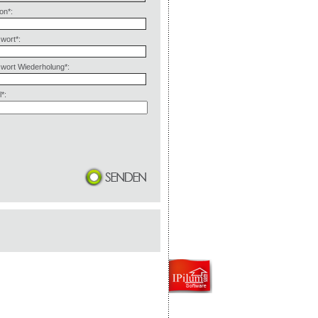
on*:
wort*:
wort Wiederholung*:
*: