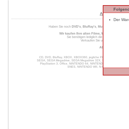
Folgend
AGB
Datens
Der Ware
Haben Sie noch
DVD's
,
BluRay's
,
Musik CD's
,
Compute
Wir kaufen Ihre alten Filme, Musik und Spiele
Sie benötigen lediglich die
EAN
des Spiels od
Verkaufen Sie uns Ihre alten Spiel
Ab 25 Euro Verkaufs
CD, DVD, BluRay, XBOX, XBOX360, jegliche PC Software, VIDEO 
SEGA, SEGA Megadrive, SEGA Megadrive 32X, SEGA Master System,
PlayStation 3, Office, NINTENDO 64, NINTENDO DS, NINTENDO
SNES, NINTENDO WII, N-Gage, MUSIK, GA