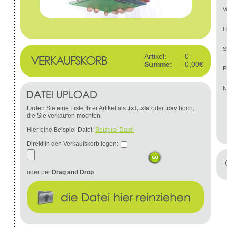
V
F
S
Artikel:
0
Summe:
0,00€
P
N
Laden Sie eine Liste Ihrer Artikel als
.txt, .xls
oder
.csv
hoch,
die Sie verkaufen möchten.
Hier eine Beispiel Datei:
Beispiel Datei
Direkt in den Verkaufskorb legen:
oder per
Drag and Drop