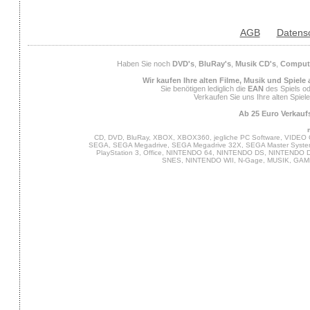
AGB
Datens
Haben Sie noch
DVD's
,
BluRay's
,
Musik CD's
,
Compute
Wir kaufen Ihre alten Filme, Musik und Spiele
Sie benötigen lediglich die
EAN
des Spiels od
Verkaufen Sie uns Ihre alten Spiel
Ab 25 Euro Verkaufs
CD, DVD, BluRay, XBOX, XBOX360, jegliche PC Software, VIDEO 
SEGA, SEGA Megadrive, SEGA Megadrive 32X, SEGA Master System,
PlayStation 3, Office, NINTENDO 64, NINTENDO DS, NINTENDO
SNES, NINTENDO WII, N-Gage, MUSIK, GA