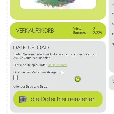
V
F
S
Artikel:
0
Summe:
0,00€
P
N
Laden Sie eine Liste Ihrer Artikel als
.txt, .xls
oder
.csv
hoch,
die Sie verkaufen möchten.
Hier eine Beispiel Datei:
Beispiel Datei
Direkt in den Verkaufskorb legen:
oder per
Drag and Drop