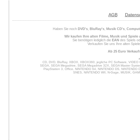
AGB
Datens
Haben Sie noch
DVD's
,
BluRay's
,
Musik CD's
,
Compute
Wir kaufen Ihre alten Filme, Musik und Spiele
Sie benötigen lediglich die
EAN
des Spiels od
Verkaufen Sie uns Ihre alten Spiel
Ab 25 Euro Verkaufs
CD, DVD, BluRay, XBOX, XBOX360, jegliche PC Software, VIDEO 
SEGA, SEGA Megadrive, SEGA Megadrive 32X, SEGA Master System,
PlayStation 3, Office, NINTENDO 64, NINTENDO DS, NINTENDO
SNES, NINTENDO WII, N-Gage, MUSIK, GA