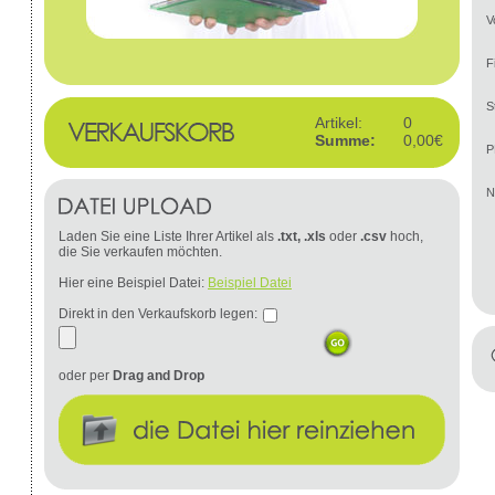
V
F
S
Artikel:
0
Summe:
0,00€
P
N
Laden Sie eine Liste Ihrer Artikel als
.txt, .xls
oder
.csv
hoch,
die Sie verkaufen möchten.
Hier eine Beispiel Datei:
Beispiel Datei
Direkt in den Verkaufskorb legen:
oder per
Drag and Drop