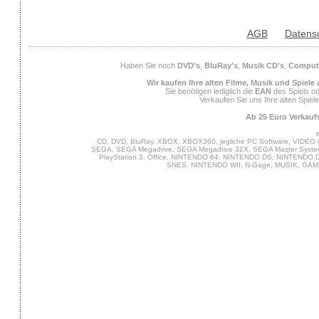
AGB
Datens
Haben Sie noch
DVD's
,
BluRay's
,
Musik CD's
,
Compute
Wir kaufen Ihre alten Filme, Musik und Spiele
Sie benötigen lediglich die
EAN
des Spiels od
Verkaufen Sie uns Ihre alten Spiel
Ab 25 Euro Verkaufs
CD, DVD, BluRay, XBOX, XBOX360, jegliche PC Software, VIDEO 
SEGA, SEGA Megadrive, SEGA Megadrive 32X, SEGA Master System,
PlayStation 3, Office, NINTENDO 64, NINTENDO DS, NINTENDO
SNES, NINTENDO WII, N-Gage, MUSIK, GA