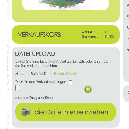
V
F
S
Artikel:
0
Summe:
0,00€
P
N
Laden Sie eine Liste Ihrer Artikel als
.txt, .xls
oder
.csv
hoch,
die Sie verkaufen möchten.
Hier eine Beispiel Datei:
Beispiel Datei
Direkt in den Verkaufskorb legen:
oder per
Drag and Drop