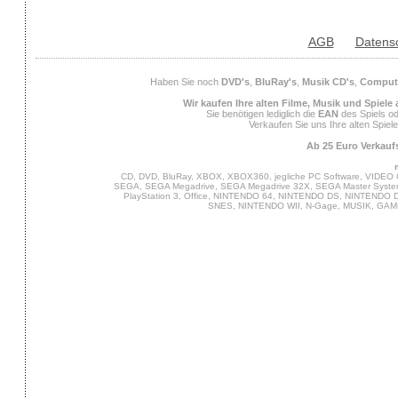
AGB
Datens
Haben Sie noch
DVD's
,
BluRay's
,
Musik CD's
,
Compute
Wir kaufen Ihre alten Filme, Musik und Spiele
Sie benötigen lediglich die
EAN
des Spiels od
Verkaufen Sie uns Ihre alten Spiel
Ab 25 Euro Verkaufs
CD, DVD, BluRay, XBOX, XBOX360, jegliche PC Software, VIDEO 
SEGA, SEGA Megadrive, SEGA Megadrive 32X, SEGA Master System,
PlayStation 3, Office, NINTENDO 64, NINTENDO DS, NINTENDO
SNES, NINTENDO WII, N-Gage, MUSIK, GA