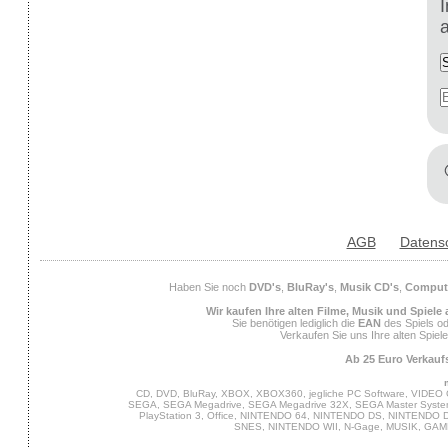
AGB
Datens
Haben Sie noch
DVD's
,
BluRay's
,
Musik CD's
,
Compute
Wir kaufen Ihre alten Filme, Musik und Spiele
Sie benötigen lediglich die
EAN
des Spiels od
Verkaufen Sie uns Ihre alten Spiel
Ab 25 Euro Verkaufs
CD, DVD, BluRay, XBOX, XBOX360, jegliche PC Software, VIDEO 
SEGA, SEGA Megadrive, SEGA Megadrive 32X, SEGA Master System,
PlayStation 3, Office, NINTENDO 64, NINTENDO DS, NINTENDO
SNES, NINTENDO WII, N-Gage, MUSIK, GA