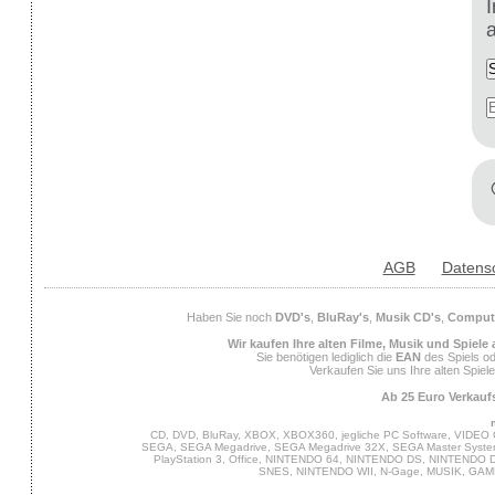
AGB
Datens
Haben Sie noch
DVD's
,
BluRay's
,
Musik CD's
,
Compute
Wir kaufen Ihre alten Filme, Musik und Spiele
Sie benötigen lediglich die
EAN
des Spiels od
Verkaufen Sie uns Ihre alten Spiel
Ab 25 Euro Verkaufs
CD, DVD, BluRay, XBOX, XBOX360, jegliche PC Software, VIDEO 
SEGA, SEGA Megadrive, SEGA Megadrive 32X, SEGA Master System,
PlayStation 3, Office, NINTENDO 64, NINTENDO DS, NINTENDO
SNES, NINTENDO WII, N-Gage, MUSIK, GA