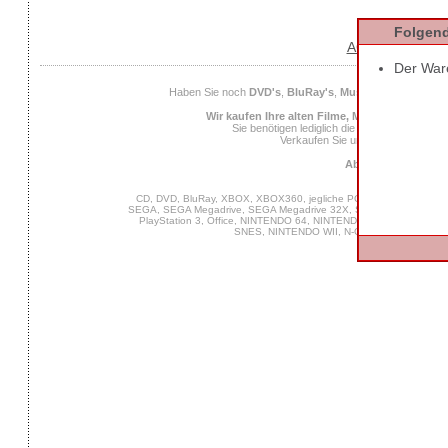
Folgend
AGB
Datens
Der Ware
Haben Sie noch
DVD's
,
BluRay's
,
Musik CD's
,
Compute
Wir kaufen Ihre alten Filme, Musik und Spiele
Sie benötigen lediglich die
EAN
des Spiels od
Verkaufen Sie uns Ihre alten Spiel
Ab 25 Euro Verkaufs
CD, DVD, BluRay, XBOX, XBOX360, jegliche PC Software, VIDEO 
SEGA, SEGA Megadrive, SEGA Megadrive 32X, SEGA Master System,
PlayStation 3, Office, NINTENDO 64, NINTENDO DS, NINTENDO
SNES, NINTENDO WII, N-Gage, MUSIK, GA