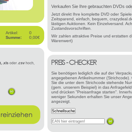
Verkaufen Sie Ihre gebrauchten DVDs oder
Jetzt direkt Ihre komplette DVD oder Spie
Zeitsparend, einfach, bequem, crazydeal.d
lästigen Auktionen. Kein Einzelversand. Ach
Zustandsvorschriften.
Artikel:
0
Wir zahlen attraktive Preise und erstatten
Summe:
0,00€
Warenwert)
t, .xls
oder
.csv
hoch,
Sie benötigen lediglich die auf der Verpack
angegebenen Artikelnummer (Strichcode).
Sie die unter dem Strichcode stehende N
(gem. unserem Beispiel) in das Anfragefeld
und drücken "Preisanfrage starten". Innerh
weniger Sekunden erhalten Sie unser Ange
angezeigt.