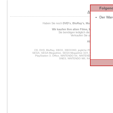
Folgend
AGB
Datens
Der Ware
Haben Sie noch
DVD's
,
BluRay's
,
Musik CD's
,
Compute
Wir kaufen Ihre alten Filme, Musik und Spiele
Sie benötigen lediglich die
EAN
des Spiels od
Verkaufen Sie uns Ihre alten Spiel
Ab 25 Euro Verkaufs
CD, DVD, BluRay, XBOX, XBOX360, jegliche PC Software, VIDEO 
SEGA, SEGA Megadrive, SEGA Megadrive 32X, SEGA Master System,
PlayStation 3, Office, NINTENDO 64, NINTENDO DS, NINTENDO
SNES, NINTENDO WII, N-Gage, MUSIK, GA