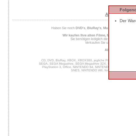
Folgend
AGB
Datens
Der Ware
Haben Sie noch
DVD's
,
BluRay's
,
Musik CD's
,
Compute
Wir kaufen Ihre alten Filme, Musik und Spiele
Sie benötigen lediglich die
EAN
des Spiels od
Verkaufen Sie uns Ihre alten Spiel
Ab 25 Euro Verkaufs
CD, DVD, BluRay, XBOX, XBOX360, jegliche PC Software, VIDEO 
SEGA, SEGA Megadrive, SEGA Megadrive 32X, SEGA Master System,
PlayStation 3, Office, NINTENDO 64, NINTENDO DS, NINTENDO
SNES, NINTENDO WII, N-Gage, MUSIK, GA